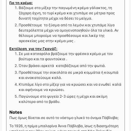
Για τη κρέμα:
Βάζουμε στο μίξερ την παγωμένη κρέμα γάλακτος, τη
ζάχαρη άχνη, το τυρί κρέμα και χτυπάμε σε μέτρια προς
δυνατή ταχύτητα μέχρι να δέσει το μείγμα.
Προσθέτουμε το ξύσμα από το λεμόνι και χτυπάμε λίγα
δευτερόλεπτα μέχρι να ομογενοποιηθούν όλα τα υλικά. Αν
θέλουμε μπορούμε να προσθέσουμε και λικέρ της
αρεσκείας μας στην κρέμα μας .
Εκτέλεση για την Γκανάζ:
Σε μια κατσαρόλα βράζουμε την φρέσκα κρέμα με τον
βούτυρο και τα φουντούκια .
Όταν βράσει αρκετά κατεβάζουμε από την φωτιά.
Προσθέτουμε την σοκολάτα σε μικρά κομμάτια ή κουμπιά
και ανακατεύουμε καλά.
Κτυπάμε λίγο στο μίξερ για να κρυώσει και να ενωθεί καλά
και αφήνουμε να κρυώσει.
Παγώνουμε στο ψυγείο 2-3 ώρες η μέχρι και ακόμη
καλύτερα από το βράδυ.
Notes
Πως όμως δίνεται σε αυτό το νόστιμο γλυκό το όνομα Πάβλοβα;
To 1926, η πρίμα μπαλαρίνα Άννα Πάβλοβα, ίσως η διασημότερη