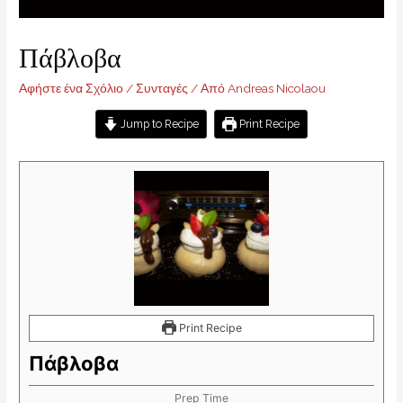
Πάβλοβα
Αφήστε ένα Σχόλιο
/
Συνταγές
/ Από
Andreas Nicolaou
Jump to Recipe
Print Recipe
Print Recipe
Πάβλοβα
Prep Time