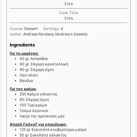
2
hrs
Cook Time
2
hrs
Course:
Dessert
Servings:
4
Author:
Andreas Nicolaou (Andrew’s Sweets)
Ingredients
Για τη μαρέγκα:
90
gr
Ασπράδια
90
gr
Ζάχαρη κρυσταλλική
90
gr
Ζάχαρη άχνη
Λίγο αλάτι
Βανίλια
Για την κρέμα:
250
Κρέμα γάλακτος
60
Ζάχαρη άχνη
100
Τυρί κρέμα
Ξύσμα λεμονιού
Λικέρ της αρεσκείας μας
Απαλή Γκάναζ για επικάλυψη:
125
gr
Σοκολάτα κουβερτούρα μαύρη
50
gr
Σοκολάτα γάλακτος