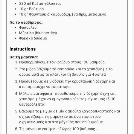
230
ml
Κρέμα γάλακτος
10
gr
Βούτυρο
10
gr
Φουντουκιά καβουρδισμένα θρυμματισμένα
Για το σερβίρισμα:
Φράουλες
Μύρτιλα (blueberries)
Φρέσκο δυόσμο
Instructions
Για τη μαρέγκα:
Προθερμαίνουμε τον φούρνο στους 100 βαθμούς .
Στο μίξερ βάζουμε τα ασπράδια και τα χτυπάμε με το
σύρμα μαζί με το αλάτι και τη βανίλια για 4 λεπτά
Προσθέτουμε σε 5 δόσεις την κρυσταλλική ζάχαρη και
κτυπάμε μέχρι να αφρατέψει.
Μόλις είναι αφράτη προσθέτουμε την ζάχαρη άχνη και
χτυπάμε μέχρι να ομογενοποιηθεί το μείγμα μας.(5-10
δευτερόλεπτα)
Βάζουμε το μείγμα σε μία σακούλα ζαχαροπλαστικής και
σχηματίζουμε τις μαρέγκες σε ένα ταψί στους
σχηματισμούς και στο μέγεθος που επιθυμούμε.
Τις ψήνουμε για 1μισι -2 ώρες 100 βαθμούς .