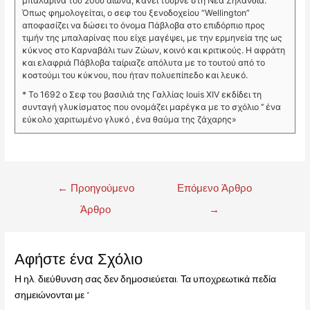
μπαλαρίνα του 20ου αιώνα, κάνει τουρνέ στη Νέα Ζηλανδία.
Όπως φημολογείται, ο σεφ του ξενοδοχείου “Wellington”
αποφασίζει να δώσει το όνομα Πάβλοβα στο επιδόρπιο προς
τιμήν της μπαλαρίνας που είχε μαγέψει, με την ερμηνεία της ως
κύκνος στο Καρναβάλι των Ζώων, κοινό και κριτικούς. Η αφράτη
και ελαφριά Πάβλοβα ταίριαζε απόλυτα με το τουτού από το
κοστούμι του κύκνου, που ήταν πολυεπίπεδο και λευκό.
* Το 1692 ο Σεφ του βασιλιά της Γαλλίας louis XIV εκδίδει τη
συνταγή γλυκίσματος που ονομάζει μαρέγκα με το σχόλιο ‘’ ένα
εύκολο χαριτωμένο γλυκό , ένα θαύμα της ζάχαρης»
←
Προηγούμενο
Επόμενο Άρθρο
Άρθρο
→
Αφήστε ένα Σχόλιο
Η ηλ. διεύθυνση σας δεν δημοσιεύεται.
Τα υποχρεωτικά πεδία
σημειώνονται με
*